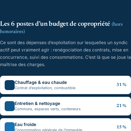
Cliquez sur un secteur
Les 6 postes d’un budget de copropriété
(hors
Chargement du graphique 3D…
honoraires)
Ce sont des dépenses d’exploitation sur lesquelles un syndic
actif peut vraiment agir : renégociation des contrats, mise en
concurrence, suivi des consommations. C’est là que se joue la
maîtrise des charges.
Chauffage & eau chaude
31 %
Contrat d’exploitation, combustible
Entretien & nettoyage
21 %
Communs, espaces verts, conteneurs
Eau froide
15 %
Consommation générale de l’immeuble