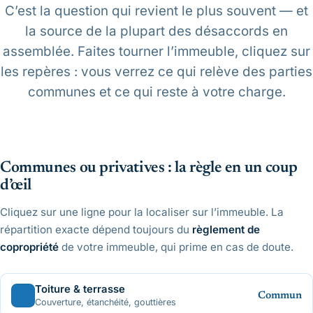
C’est la question qui revient le plus souvent — et
la source de la plupart des désaccords en
assemblée. Faites tourner l’immeuble, cliquez sur
les repères : vous verrez ce qui relève des parties
communes et ce qui reste à votre charge.
Parties communes
Parties pr
Cliquez sur les repères
Glissez pour tourner
Communes ou privatives : la règle en un coup
Chargement du modèle 3D…
d’œil
Cliquez sur une ligne pour la localiser sur l’immeuble. La
répartition exacte dépend toujours du
règlement de
copropriété
de votre immeuble, qui prime en cas de doute.
Toiture & terrasse
Commun
Couverture, étanchéité, gouttières